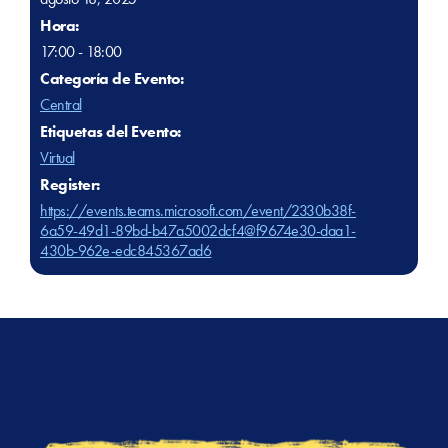
Hora:
17:00 - 18:00
Categoría de Evento:
Central
Etiquetas del Evento:
Virtual
Register:
https://events.teams.microsoft.com/event/2330b38f-
6a59-49d1-89bd-b47a5002dcf4@f9674e30-daa1-
430b-962e-edc845367ad6