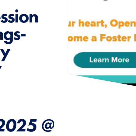
ssion
ngs-
ly
y
 2025 @