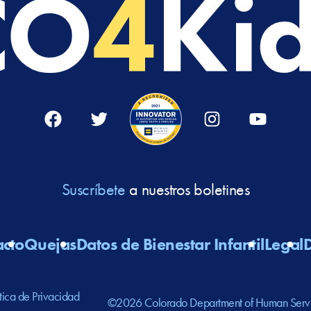
Facebook
Twitter
Instagram
YouTube
Suscríbete
a nuestros boletines
acto
Quejas
Datos de Bienestar Infantil
Legal
D
ítica de Privacidad
©2026 Colorado Department of Human Serv