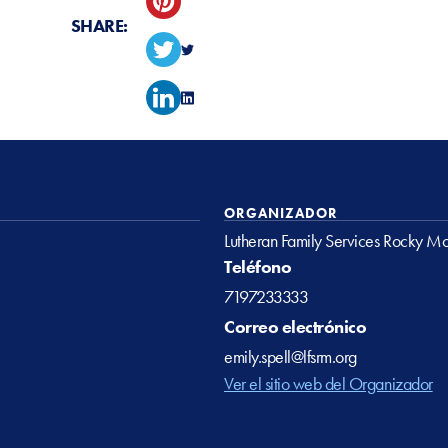
SHARE:
ORGANIZADOR
Lutheran Family Services Rocky Mo
Teléfono
7197233333
Correo electrónico
emily.spell@lfsrm.org
Ver el sitio web del Organizador