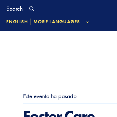
Skip
Search
to
content
|
ENGLISH
MORE LANGUAGES
Este evento ha pasado.
Foster Care