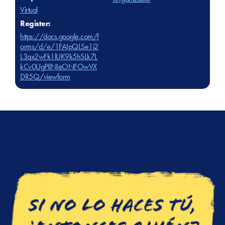
Virtual
Register:
https://docs.google.com/f
orms/d/e/1FAIpQLSe1j2
L3qx2wFk1lUK9k5hSLk7L
kCv0UgPIlNIeONFOwVX
DR5Q/viewform