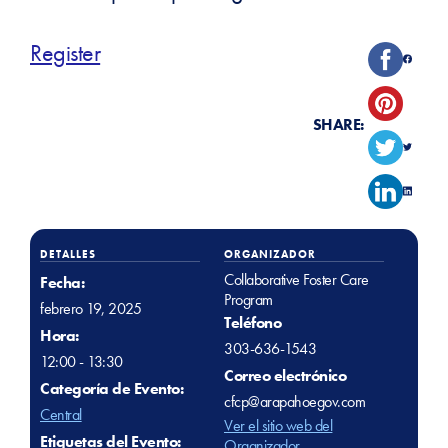
Register
SHARE:
DETALLES
ORGANIZADOR
Collaborative Foster Care
Fecha:
Program
febrero 19, 2025
Teléfono
Hora:
303-636-1543
12:00 - 13:30
Correo electrónico
Categoría de Evento:
cfcp@arapahoegov.com
Central
Ver el sitio web del
Etiquetas del Evento:
Organizador